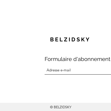
B E L
Z I D
S K Y
Formulaire d'abonnement
© BELZIDSKY