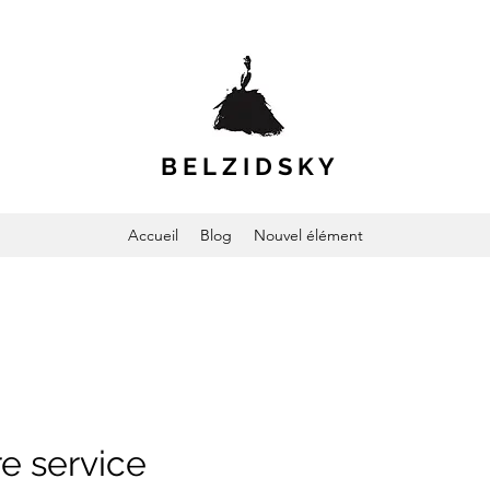
B E L
Z I D
S K Y
Accueil
Blog
Nouvel élément
e service